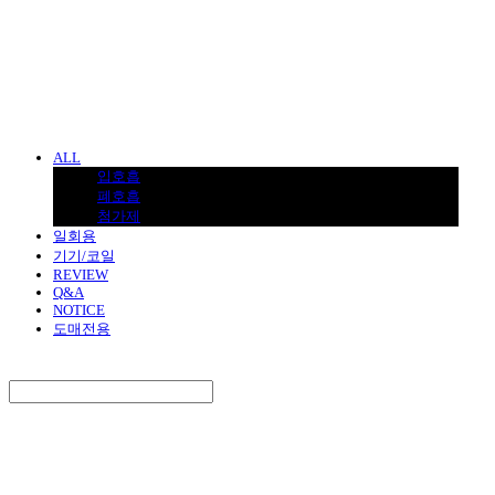
BNJUICE
ALL
입호흡
폐호흡
첨가제
일회용
기기/코일
REVIEW
Q&A
NOTICE
도매전용
Search
검색
Log In
로그인