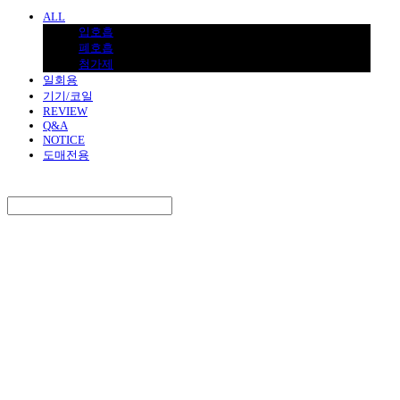
ALL
입호흡
폐호흡
첨가제
일회용
기기/코일
REVIEW
Q&A
NOTICE
도매전용
Search
검색
Log In
로그인
Cart
장바구니
BNJUICE