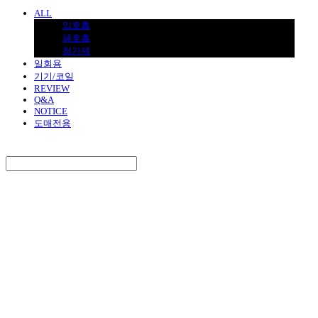
ALL
입호흡
폐호흡
첨가제
일회용
기기/코일
REVIEW
Q&A
NOTICE
도매전용
Search
검색
Log In
로그인
Cart
장바구니
BNJUICE