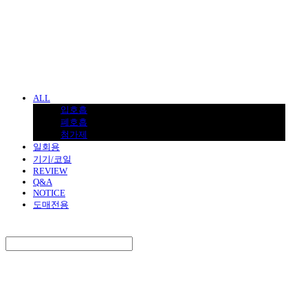
BNJUICE
ALL
입호흡
폐호흡
첨가제
일회용
기기/코일
REVIEW
Q&A
NOTICE
도매전용
Search
검색
Log In
로그인