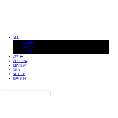
BNJUICE
ALL
입호흡
폐호흡
첨가제
일회용
기기/코일
REVIEW
Q&A
NOTICE
도매전용
Search
검색
Log In
로그인