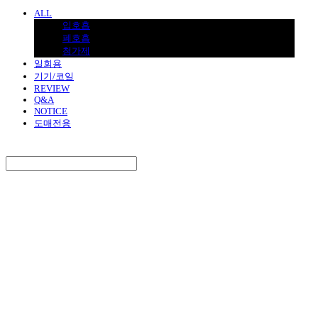
ALL
입호흡
폐호흡
첨가제
일회용
기기/코일
REVIEW
Q&A
NOTICE
도매전용
Search
검색
Log In
로그인
Cart
장바구니
BNJUICE