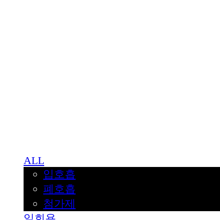
BNJUICE
ALL
입호흡
폐호흡
첨가제
일회용