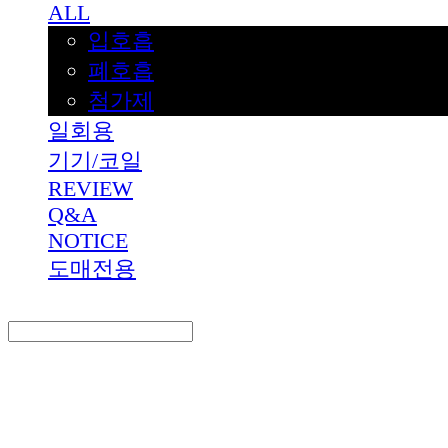
ALL
입호흡
폐호흡
첨가제
일회용
기기/코일
REVIEW
Q&A
NOTICE
도매전용
Search
검색
Log In
로그인