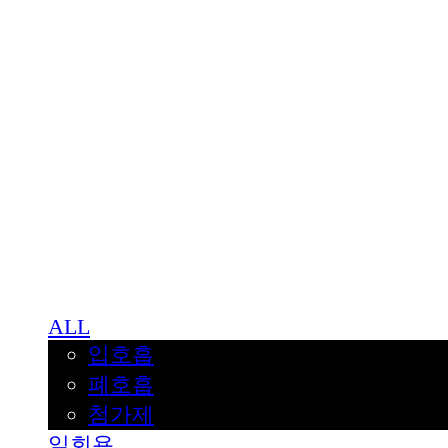
BNJUICE
ALL
입호흡
폐호흡
첨가제
일회용