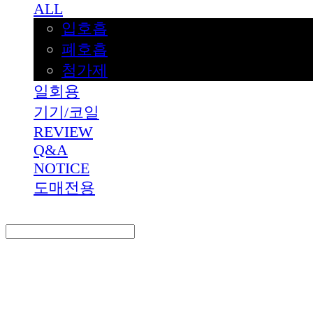
ALL
입호흡
폐호흡
첨가제
일회용
기기/코일
REVIEW
Q&A
NOTICE
도매전용
Search
검색
Log In
로그인