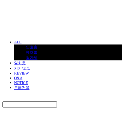
BNJUICE
ALL
입호흡
폐호흡
첨가제
일회용
기기/코일
REVIEW
Q&A
NOTICE
도매전용
Search
검색
Log In
로그인