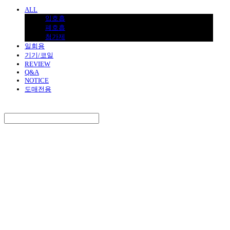
ALL
입호흡
폐호흡
첨가제
일회용
기기/코일
REVIEW
Q&A
NOTICE
도매전용
Search
검색
Log In
로그인
Cart
장바구니
BNJUICE