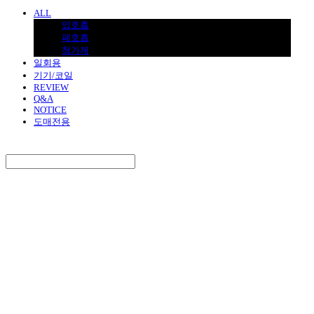
ALL
입호흡
폐호흡
첨가제
일회용
기기/코일
REVIEW
Q&A
NOTICE
도매전용
Search
검색
Log In
로그인
Cart
장바구니
BNJUICE