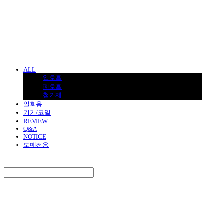
BNJUICE
ALL
입호흡
폐호흡
첨가제
일회용
기기/코일
REVIEW
Q&A
NOTICE
도매전용
Search
검색
Log In
로그인