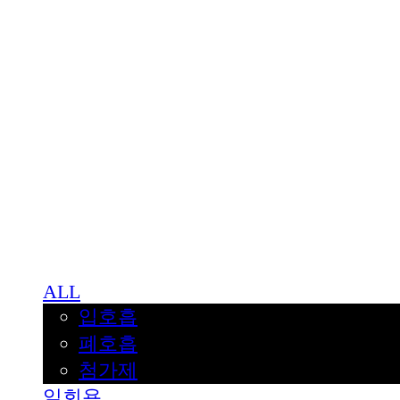
BNJUICE
ALL
입호흡
폐호흡
첨가제
일회용