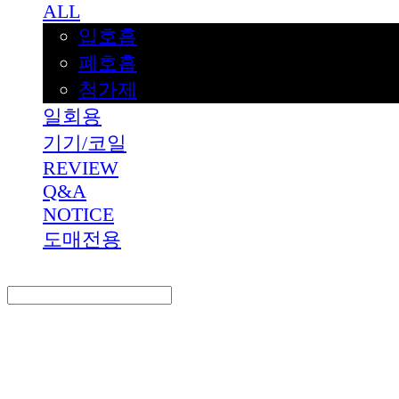
ALL
입호흡
폐호흡
첨가제
일회용
기기/코일
REVIEW
Q&A
NOTICE
도매전용
Search
검색
Log In
로그인