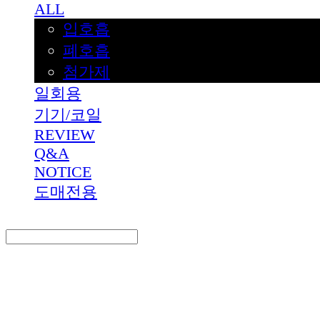
ALL
입호흡
폐호흡
첨가제
일회용
기기/코일
REVIEW
Q&A
NOTICE
도매전용
Search
검색
Log In
로그인