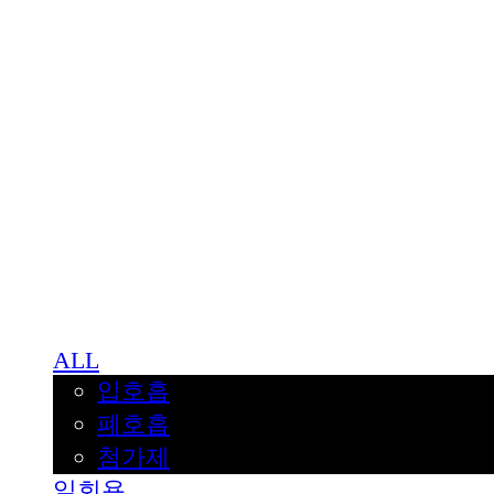
BNJUICE
ALL
입호흡
폐호흡
첨가제
일회용