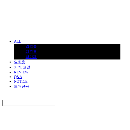
BNJUICE
ALL
입호흡
폐호흡
첨가제
일회용
기기/코일
REVIEW
Q&A
NOTICE
도매전용
Search
검색
Log In
로그인