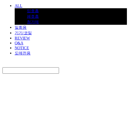
ALL
입호흡
폐호흡
첨가제
일회용
기기/코일
REVIEW
Q&A
NOTICE
도매전용
Search
검색
Log In
로그인
Cart
장바구니
BNJUICE