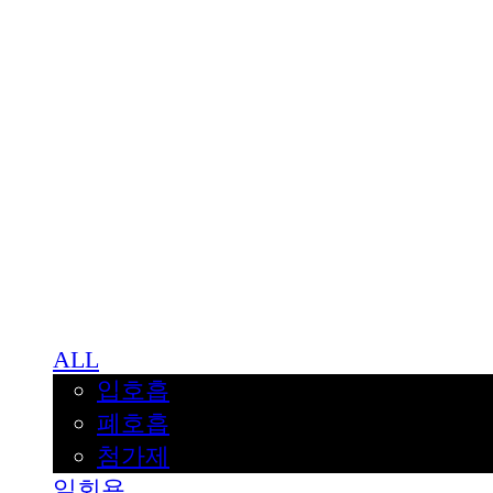
BNJUICE
ALL
입호흡
폐호흡
첨가제
일회용