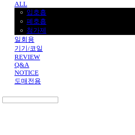
ALL
입호흡
폐호흡
첨가제
일회용
기기/코일
REVIEW
Q&A
NOTICE
도매전용
Search
검색
Log In
로그인